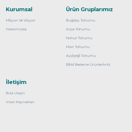
Kurumsal
Ürün Gruplarımız
Mi̇syon Ve Vi̇zyon
Buğday Tohumu
Hakkimizda
Arpa Tohumu
Nohut Tohumu
Misir Tohumu
Ayçi̇çeği̇ Tohumu
Bi̇tki̇ Besleme Ürünleri̇mi̇z
İletişim
Bize Ulaşın
İnsan Kaynakları